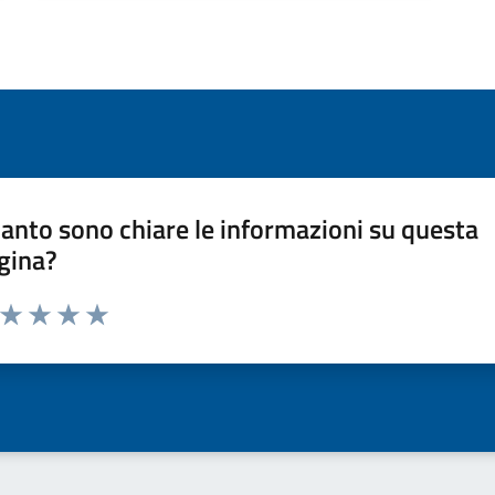
anto sono chiare le informazioni su questa
gina?
a da 1 a 5 stelle la pagina
ta 1 stelle su 5
Valuta 2 stelle su 5
Valuta 3 stelle su 5
Valuta 4 stelle su 5
Valuta 5 stelle su 5