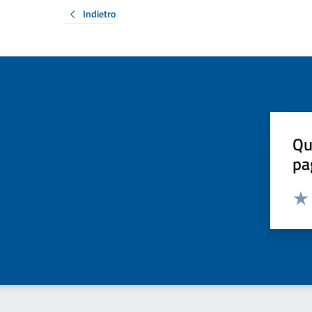
Indietro
Qu
pa
Valut
Valu