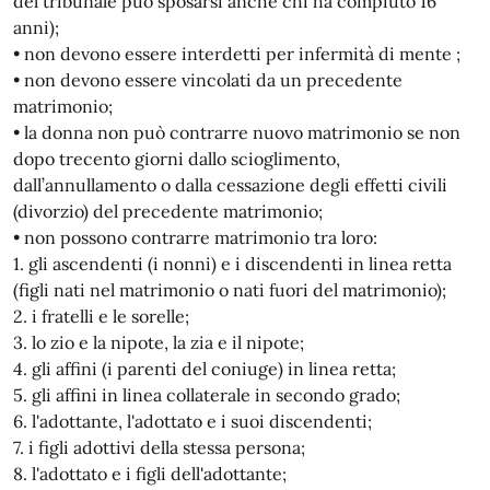
del tribunale può sposarsi anche chi ha compiuto 16
anni);
• non devono essere interdetti per infermità di mente ;
• non devono essere vincolati da un precedente
matrimonio;
• la donna non può contrarre nuovo matrimonio se non
dopo trecento giorni dallo scioglimento,
dall’annullamento o dalla cessazione degli effetti civili
(divorzio) del precedente matrimonio;
• non possono contrarre matrimonio tra loro:
1. gli ascendenti (i nonni) e i discendenti in linea retta
(figli nati nel matrimonio o nati fuori del matrimonio);
2. i fratelli e le sorelle;
3. lo zio e la nipote, la zia e il nipote;
4. gli affini (i parenti del coniuge) in linea retta;
5. gli affini in linea collaterale in secondo grado;
6. l'adottante, l'adottato e i suoi discendenti;
7. i figli adottivi della stessa persona;
8. l'adottato e i figli dell'adottante;