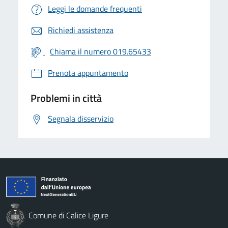
Leggi le domande frequenti
Richiedi assistenza
Chiama il numero 019.65433
Prenota appuntamento
Problemi in città
Segnala disservizio
Comune di Calice Ligure