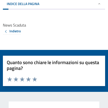
INDICE DELLA PAGINA
News Scaduta
Indietro
Quanto sono chiare le informazioni su questa
pagina?
Valuta da 1 a 5 stelle la pagina
Valuta 1 stelle su 5
Valuta 2 stelle su 5
Valuta 3 stelle su 5
Valuta 4 stelle su 5
Valuta 5 stelle su 5