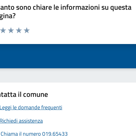
anto sono chiare le informazioni su questa
gina?
a da 1 a 5 stelle la pagina
ta 1 stelle su 5
Valuta 2 stelle su 5
Valuta 3 stelle su 5
Valuta 4 stelle su 5
Valuta 5 stelle su 5
tatta il comune
Leggi le domande frequenti
Richiedi assistenza
Chiama il numero 019.65433