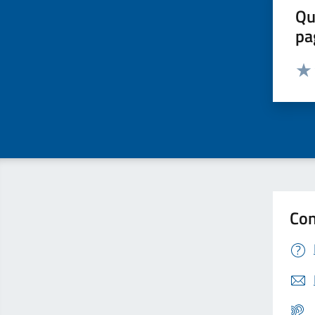
Qu
pa
Valut
Valu
Con