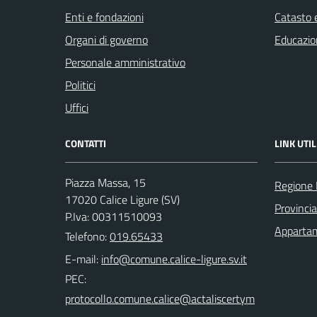
Enti e fondazioni
Catasto e
Organi di governo
Educazio
Personale amministrativo
Politici
Uffici
CONTATTI
LINK UTIL
Piazza Massa, 15
Regione 
17020 Calice Ligure (SV)
Provinci
P.Iva: 00311510093
Appartam
Telefono:
019.65433
E-mail:
PEC: