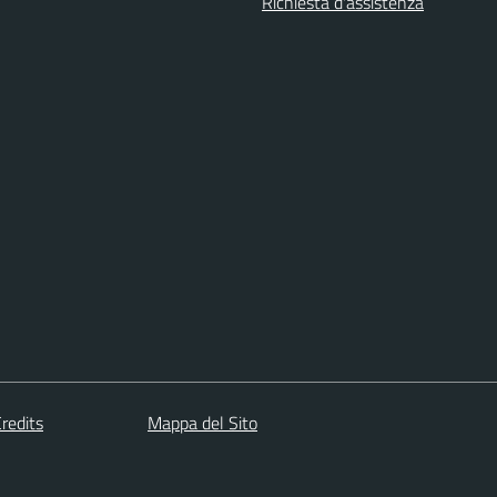
Richiesta d'assistenza
redits
Mappa del Sito