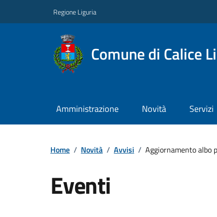
Regione Liguria
Comune di Calice L
Amministrazione
Novità
Servizi
Home
/
Novità
/
Avvisi
/
Aggiornamento albo per
Eventi