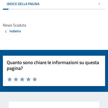
INDICE DELLA PAGINA
News Scaduta
Indietro
Quanto sono chiare le informazioni su questa
pagina?
Valuta da 1 a 5 stelle la pagina
Valuta 1 stelle su 5
Valuta 2 stelle su 5
Valuta 3 stelle su 5
Valuta 4 stelle su 5
Valuta 5 stelle su 5