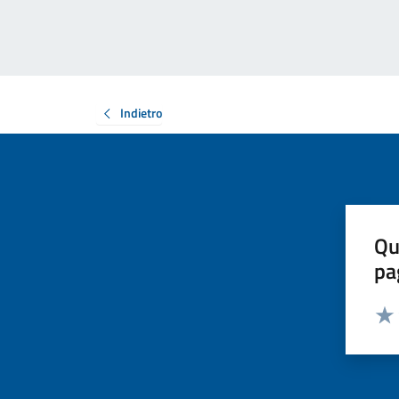
Indietro
Qu
pa
Valut
Valu