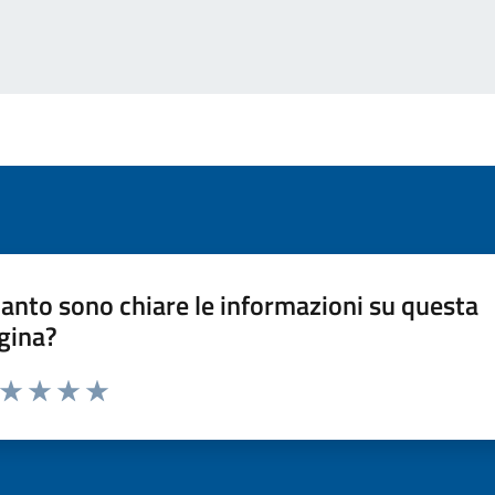
anto sono chiare le informazioni su questa
gina?
a da 1 a 5 stelle la pagina
ta 1 stelle su 5
Valuta 2 stelle su 5
Valuta 3 stelle su 5
Valuta 4 stelle su 5
Valuta 5 stelle su 5