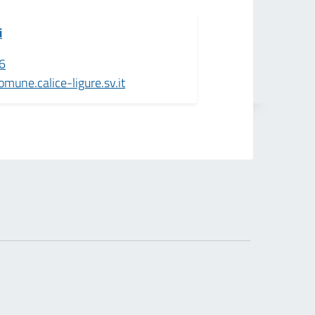
i
6
une.calice-ligure.sv.it