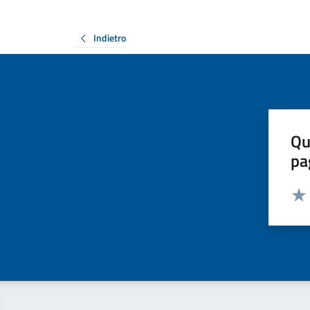
Indietro
Qu
pa
Valut
Valu