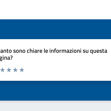
anto sono chiare le informazioni su questa
gina?
a da 1 a 5 stelle la pagina
ta 1 stelle su 5
Valuta 2 stelle su 5
Valuta 3 stelle su 5
Valuta 4 stelle su 5
Valuta 5 stelle su 5