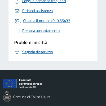
Leggi le domande frequenti
Richiedi assistenza
Chiama il numero 019.65433
Prenota appuntamento
Problemi in città
Segnala disservizio
Comune di Calice Ligure